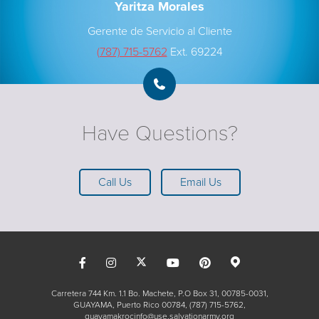
Yaritza Morales
Gerente de Servicio al Cliente
(787) 715-5762
Ext. 69224
Have Questions?
Call Us
Email Us
Carretera 744 Km. 1.1 Bo. Machete, P.O Box 31, 00785-0031,
GUAYAMA, Puerto Rico 00784
(787) 715-5762
guayamakrocinfo@use.salvationarmy.org